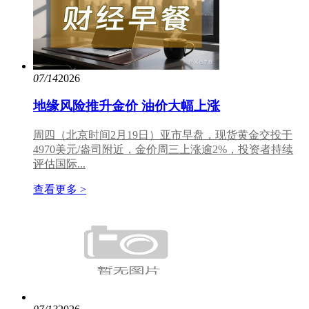
07/14
2026
地缘风险推升金价 油价大幅上涨
周四（北京时间2月19日）亚市早盘，现货黄金交投于
4970美元/盎司附近，金价周三上涨逾2%，投资者持续
评估国际...
查看更多 >