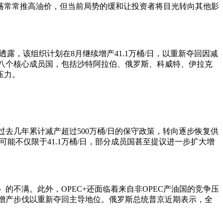
荡常常推高油价，但当前局势的缓和让投资者将目光转向其他影
露，该组织计划在8月继续增产41.1万桶/日，以重新夺回因减
C+的八个核心成员国，包括沙特阿拉伯、俄罗斯、科威特、伊拉克
压力。
过去几年累计减产超过500万桶/日的保守政策，转向逐步恢复供
划可能不仅限于41.1万桶/日，部分成员国甚至提议进一步扩大增
的不满。此外，OPEC+还面临着来自非OPEC产油国的竞争压
快增产步伐以重新夺回主导地位。俄罗斯总统普京近期表示，全