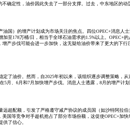
的不确定性，油价因此失去了一部分支撑。过去，中东地区的动
产油国）的增产计划成为市场关注的焦点。四位OPEC+消息人士透
加至178万桶/日，相当于全球石油需求的1.5%以上。OPE
期，增产步伐可能会进一步加快，这无疑给油价带来了更大的下行
稳定了油价。然而，自2025年初以来，该组织逐步调整策略，从
，并在5月、6月和7月加快增产步伐。消息人士透露，8月的增产计
量远超配额，引发了严格遵守减产协议的成员国（如沙特阿拉伯）
美国等竞争对手趁机抢占了部分市场份额，这促使OPEC+加
提供了信心。