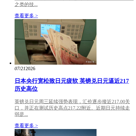
之类的技...
查看更多 >
07/21
2026
日本央行宽松致日元疲软 英镑兑日元逼近217
历史高位
英镑兑日元周三延续强势表现，汇价逐步接近217.00关
口，并正在测试历史高点217.22附近。近期日元持续走
弱是...
查看更多 >