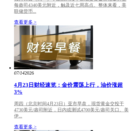
每盎司4340美元附近，触及近七周高点。整体来看，美
联储货币...
查看更多 >
07/14
2026
4月23日财经速览：金价震荡上行，油价涨超
3%
周四（北京时间4月23日）亚市早盘，现货黄金交投于
4730美元/盎司附近，日内或测试4700美元/盎司关口。美
伊...
查看更多 >