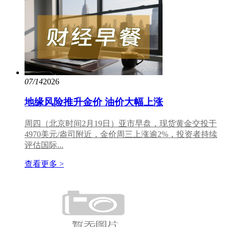
07/14
2026
地缘风险推升金价 油价大幅上涨
周四（北京时间2月19日）亚市早盘，现货黄金交投于
4970美元/盎司附近，金价周三上涨逾2%，投资者持续
评估国际...
查看更多 >