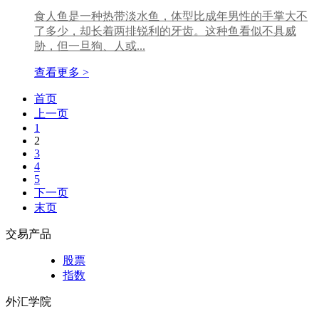
食人鱼是一种热带淡水鱼，体型比成年男性的手掌大不
了多少，却长着两排锐利的牙齿。这种鱼看似不具威
胁，但一旦狗、人或...
查看更多 >
首页
上一页
1
2
3
4
5
下一页
末页
交易产品
股票
指数
外汇学院