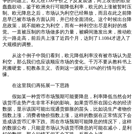
争的问题上。欧元在1.00平价之下反复震荡，向上攻击的欲望
蠢蠢欲动，鉴于欧洲央行可能降低利率，欧元的上涨被暂时压
制。欧元降息之后，市场认为利空已经释放，而且在此之前降
息早已被市场各方面认同，并已经全面消化。这个时候出台降
息政策，就不能称之为利空，而有一种利空出尽是利好的感
觉。一直被压制的市场做多的力量，被瞬间激发出来，推动欧
元一路走高，前后共上涨了近四个月，达到了1.1084才进入了
大规模的调整。
从这个例子中我们看到，欧元降低利率没有被市场认为是
利空，那么我们也应该顺应市场的变化。千万不要从教科书上
死搬硬套，犯教条主义。否则这一波欧元10%的行情与你无
缘。
在这里我们再拓展一下思路
假如某一种货币市场预期可能要降息，利率降低当然会对
该货币走势产生非常不利的影响。如果货币所在国公布的经济
数据，显示该国可能出现通货膨胀的苗头，比如说生产者物价
指数上涨，消费者物价指数上涨，这样的数据在正常情况下会
造成该货币汇率下跌。而在市场预期可能降息的情况下，这样
的数据公布，只能是市场认为该货币降息的可能在减小，是利